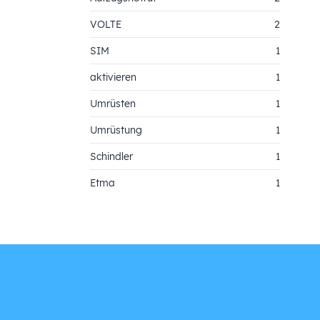
VOLTE
2
SIM
1
aktivieren
1
Umrüsten
1
Umrüstung
1
Schindler
1
Etma
1