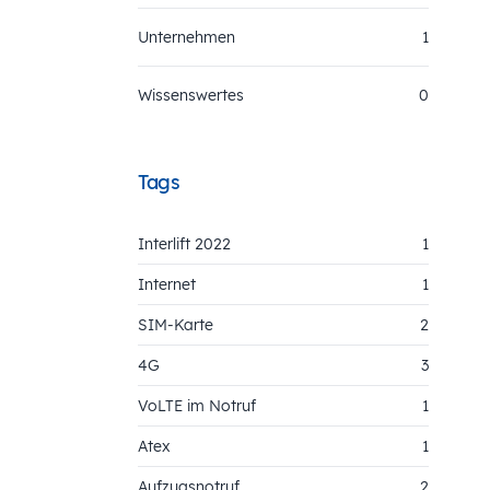
Unternehmen
1
Wissenswertes
0
Tags
Interlift 2022
1
Internet
1
SIM-Karte
2
4G
3
VoLTE im Notruf
1
Atex
1
Aufzugsnotruf
2